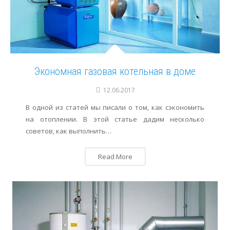
Сервис
Осушение
Отопление
Экономная газовая котельная в доме
12.06.2017
В одной из статей мы писали о том, как сэкономить
на отоплении. В этой статье дадим несколько
советов, как выполнить…
Read More