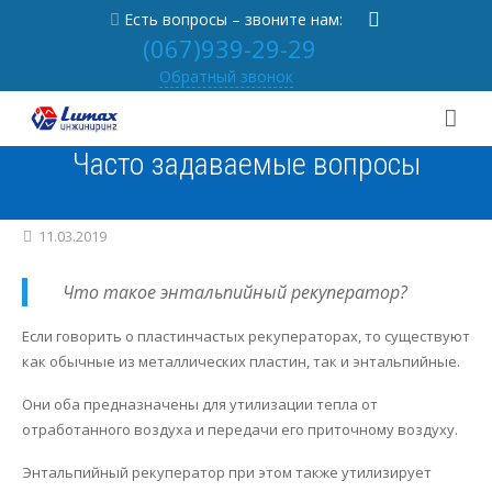
Есть вопросы – звоните нам:
(067)939-29-29
Обратный звонок
Часто задаваемые вопросы
О нас
Услуги
От учредителя
11.03.2019
Портфолио
Новости
Вентиляция под ключ
Что такое энтальпийный рекуператор?
Практика
Партнерам
Кондиционирование под ключ
Если говорить о пластинчастых рекуператорах, то существуют
как обычные из металлических пластин, так и энтальпийные.
Контакты
Отзывы
Отопление под ключ
Статьи
Они оба предназначены для утилизации тепла от
[
RU
|
UA
]
Вакансии
Осушитель в бассейн под ключ
Частые вопросы
Вентиляция
отработанного воздуха и передачи его приточному воздуху.
Энтальпийный рекуператор при этом также утилизирует
Проектирование
Кондиционеры