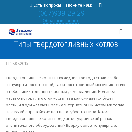
Есть вопросы – звоните нам:
(067)939-29-29
Обратный звонок
Типы твердотопливных котлов
О нас
Услуги
От учредителя
17.07.2015
Портфолио
Новости
Вентиляция под ключ
Твердотопливные котлы в последние три года стали особо
популярны как основной, так и как вторичный источник тепла
Практика
Партнерам
Кондиционирование под ключ
в небольших топочных частных домовладений. Большей
частью потому, что стоимость газа как ожидается будет
Контакты
Отзывы
Отопление под ключ
Статьи
расти, и люди желают иметь альтернативный источник тепла
на случай европейских цен на голубое топливо. Какие
[
RU
|
UA
]
Вакансии
Осушитель в бассейн под ключ
Частые вопросы
Вентиляция
твердотопливные котлы предлагает украинский рынок
отопительного оборудования? Вверху более популярные,
Проектирование
Кондиционеры