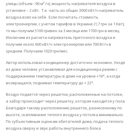
улицы (объем –90 м³ /ч), мощность нагревателя воздуха в
установке – 2 кВт. Т.е. часть из общих 3000 кВт/ч нагреватель
воздуха взял на себя. Если посчитать стоимость
электроенергии, с учетом тарифов в Украине (1,7 грн за 1 Квт),
то мы получим 5100 гривен за 3 месяца или 1700 грн в месяц.
Исключим из расчета нагреватель приточного воздуха и
получим около 600 кВт/ч электроэнергии или 700 Вт/ч в
среднем. Получаем 1020 грн/мес.
Автор использовал кондиционер достаточно экономно. Уходя
из дома человек устанавливал для кондиционера режим с
поддержанием температуры в доме на уровне +16°, а когда
возвращался, поднимал температуру до + 22°.
Воздух подается через решетки, расположенные на потолке,
а забор происходит через решетку, которая находится у пола.
Благодаря такому расположению решеток, разнесенному по
высоте, скапливание теплого воздуха у потолка минимально.
По субъективным оценкам обитателей дома, подача теплого
воздуха сверху и звук работы внутреннего блока