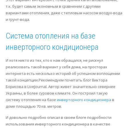
т.к. будет самым экономным в сравнении с другими
Сервис
Осушение
вариантами отопления, даже с тепловым насосом воздух-вода
и грунт-вода.
Отопление
Система отопления на базе
инверторного кондиционера
И хотя никто из тех, кто к нам обращался, не рискнул
реализовать такой вариант у себя дома, на просторах
интернета есть несколько историй об успешном воплощении
такой концепции.Рекомендуем почитать блог Виктора
Борисова в LiveJournal. Автор живет значительно севернее
Украины, в более суровом климате. Он построил такую
систему отопления на базе
инверторного кондиционера
в
доме площадью 70 кв. метров.
И довольно подробно описал в своем блоге подробности
использования инверторного кондиционера в качестве