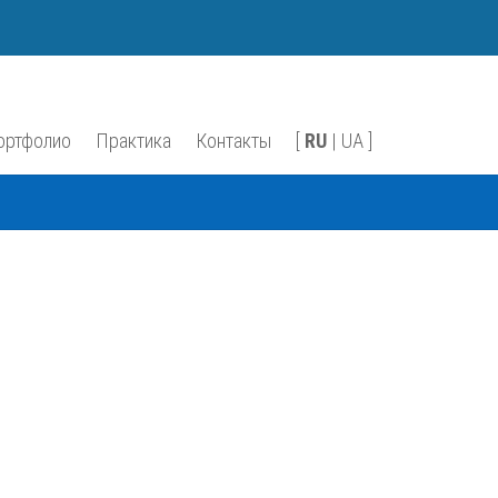
(067)939-29-29
м:
Обратный звонок
ортфолио
Практика
Контакты
[
RU
|
UA
]