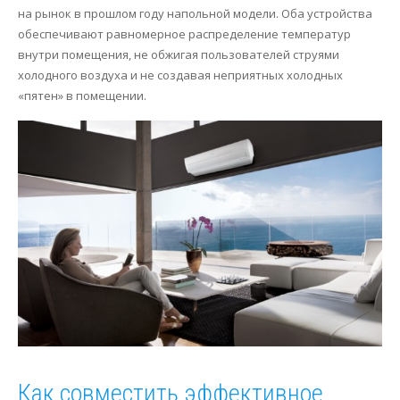
на рынок в прошлом году напольной модели. Оба устройства
Сервис
Осушение
обеспечивают равномерное распределение температур
внутри помещения, не обжигая пользователей струями
Отопление
холодного воздуха и не создавая неприятных холодных
«пятен» в помещении.
Как совместить эффективное