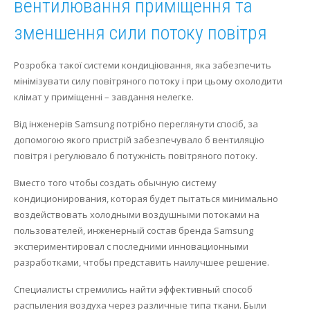
вентилювання приміщення та
зменшення сили потоку повітря
Розробка такої системи кондиціювання, яка забезпечить
мінімізувати силу повітряного потоку і при цьому охолодити
клімат у приміщенні – завдання нелегке.
Від інженерів Samsung потрібно переглянути спосіб, за
допомогою якого пристрій забезпечувало б вентиляцію
повітря і регулювало б потужність повітряного потоку.
Вместо того чтобы создать обычную систему
кондиционирования, которая будет пытаться минимально
воздействовать холодными воздушными потоками на
пользователей, инженерный состав бренда Samsung
экспериментировал с последними инновационными
разработками, чтобы представить наилучшее решение.
Специалисты стремились найти эффективный способ
распыления воздуха через различные типа ткани. Были