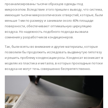
проанализированы тысячи образцов одежды под
микроскопом. Вследствие этого пришли к выводу, что система,
имеющая тысячи микроскопических отверстий, которые, были
меньше 1 мм по размеру и занимали около 40% площади
поверхности, обеспечивают оптимальную циркуляцию
воздуха. Но надежность подобного подхода вызвала
сомнения у разработчиков кондиционеров.
Так, были взяты во внимание и другие материалы, которые
позволили бы продолжить исследовать выдвинутую гипотезу
и решить проблему конденсации росы. Конденсат возникает в
моделях из пластика и металла, в которых прохладные потоки
воздуха не могут течь совершенно беспрепятственно.