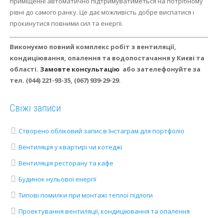
приміщенні автоматично підтримуватиметься на потрібному
рівні до самого ранку.
Це дає можливість добре виспатися і
прокинутися повними сил та енергії.
Виконуємо повний комплекс робіт з вентиляції,
кондиціювання, опалення та водопостачання у Києві та
області.
Замовте консультацію
або зателефонуйте за
тел.
(044) 221-93-35, (067) 939-29-29.
Свіжі записи
Створено обліковий запис в Інстаграм для портфоліо
Вентиляція у квартирі чи котеджі
Вентиляція ресторану та кафе
Будинок нульової енергії
Типові помилки при монтажі теплої підлоги
Проектування вентиляції, кондиціювання та опалення