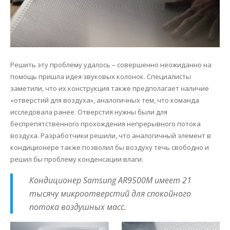
Решить эту проблему удалось – совершенно неожиданно на
помощь пришла идея звуковых колонок. Специалисты
заметили, что их конструкция также предполагает наличие
«отверстий для воздуха», аналогичных тем, что команда
исследовала ранее. Отверстия нужны были для
беспрепятственного прохождения непрерывного потока
воздуха. Разработчики решили, что аналогичный элемент в
кондиционере также позволил бы воздуху течь свободно и
решил бы проблему конденсации влаги.
Кондиционер Samsung AR9500M имеет 21
тысячу микроотверстий для спокойного
потока воздушных масс.