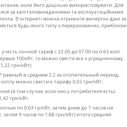
 питання, коли його доцільно використовувати.
Для
тися за капіталовкладеннями та експлуатаційними
тепла.
В інтернеті можна отримати вичерпні дані за
ляється будь-якого типу з перерахованих, приблизні
и учесть ночной тариф с 23.00 до 07.00 по 0.63 коп/
ервые 100кВт, то можно свести все к усредненному
,22 грн/кВт);
P равный в среднем 2.2 за отопительный период,
котлу можно свести к тарифу 0,55 грн/кВт;
ия (в том случае, если оно у потребителя есть):
1,42 грн/кВт;
 ночью по 0.63 гр/кВт, затем днем до 7 часов на
 затем 9 часов по 1,68 грн/кВт) итого средняя