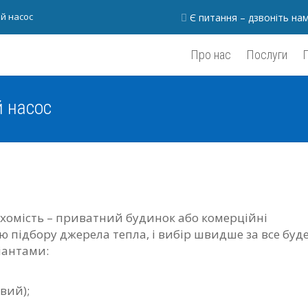
й насос
Є питання – дзвоніть на
Про нас
Послуги
й насос
хомість – приватний будинок або комерційні
ю підбору джерела тепла, і вибір швидше за все буд
іантами:
вий);