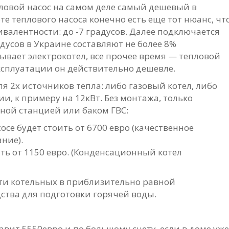
пловой насос на самом деле самый дешевый в
е теплового насоса конечно есть еще тот нюанс, чт
ивалентности: до -7 градусов. Далее подключается
дусов в Украине составляют не более 8%
рывает электрокотел, все прочее время — тепловой
эксплуатации он действительно дешевле.
я 2х источников тепла: либо газовый котел, либо
и, к примеру на 12кВт. Без монтажа, только
ной станцией или баком ГВС:
се будет стоить от 6700 евро (качественное
ние).
ить от 1150 евро. (Конденсационный котел
и котельных в приблизительно равной
ства для подготовки горячей воды.
авит 5550евро и по большому счету, если в доме уже