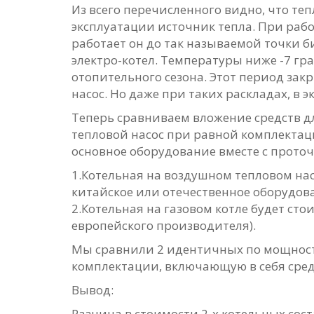
Из всего перечисленного видно, что те
эксплуатации источник тепла. При работ
работает он до так называемой точки б
электро-котел. Температуры ниже -7 гра
отопительного сезона. Этот период зак
насос. Но даже при таких раскладах, в 
Теперь сравниваем вложение средств дл
тепловой насос при равной комплектаци
основное оборудование вместе с проточ
1.Котельная на воздушном тепловом насо
китайское или отечественное оборудова
2.Котельная на газовом котле будет сто
европейского производителя).
Мы сравнили 2 идентичных по мощност
комплектации, включающую в себя сред
Вывод:
Разница в стоимости 2-х котельных сост