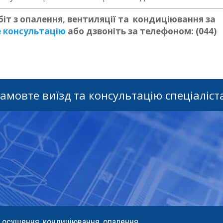
іт з опалення, вентиляції та
кондиціювання за
 консультацію
або дзвоніть за телефоном: (044)
амовте виїзд та консультацію спеціаліст
, осушення, кондиціювання, опалення