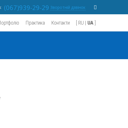
(067)939-29-29
м:
Зворотній дзвінок
Портфоліо
Практика
Контакти
[
RU
|
UA
]
е