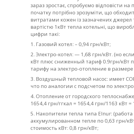
зараз зростає, спробуємо відповісти на
початку потрібно зрозуміти, що обходи
витратами кожен із зазначених джерел 
вартістю 1кВт тепла котельні, що вироб
цифри такі:
1. Газовий котел: – 0,94 грн/кВт;
2. Электро-котел: — 1,68 грн/кВт. (но есл
кВт плюс сниженный тариф 0.9грн/кВт п
тарифу на электро-отопление в размере 1
3. Воздушный тепловой насос: имеет CO
что по аналогии с подсчетом по электро-
4. Отопление от городского теплоснабжен
1654,4 грн/ггкал = 1654,4 грн/1163 кВт = 
5. Накопители тепла типа Elnur: (работа
аккумулированном тепле по 0,63 грн/кВт,
стоимость кВт: 0,8 грн/кВт;