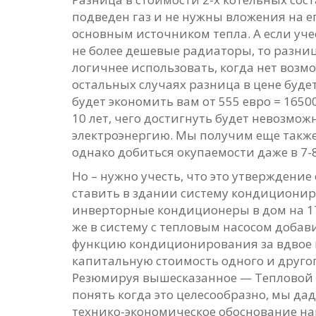
подведен газ и не нужны вложения на ег
основным источником тепла. А если учес
не более дешевые радиаторы, то разниц
логичнее использовать, когда нет возмож
остальных случаях разница в цене буде
будет экономить вам от 555 евро = 1650
10 лет, чего достигнуть будет невозмож
электроэнергию. Мы получим еще также
однако добиться окупаемости даже в 7-8
Но – нужно учесть, что это утверждение
ставить в здании систему кондициониро
инверторные кондиционеры в дом на 17
же в систему с тепловым насосом добав
функцию кондиционирования за вдвое 
капитальную стоимость одного и другог
Резюмируя вышесказанное — Тепловой н
понять когда это целесообразно, мы д
технико-экономическое обоснование на