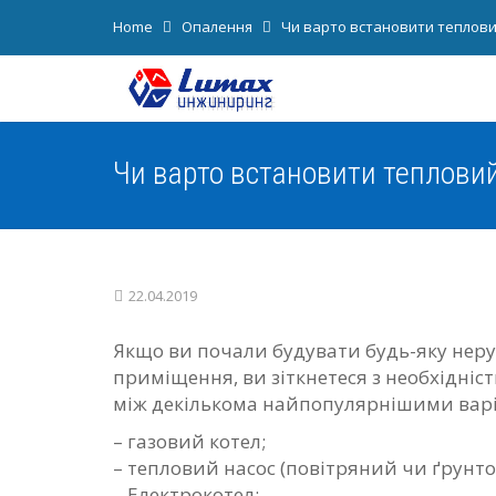
Home
Опалення
Чи варто встановити теплови
Чи варто встановити теплови
22.04.2019
Якщо ви почали будувати будь-яку неру
приміщення, ви зіткнетеся з необхідніст
між декількома найпопулярнішими вар
– газовий котел;
– тепловий насос (повітряний чи ґрунто
– Електрокотел;