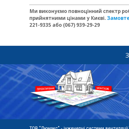
Ми виконуємо повноцінний спектр роб
прийнятними цінами у Києві.
Замовте
221-9335 або (067) 939-29-29
З
ТОВ "Люмакс" - інженерні системи вентиляції