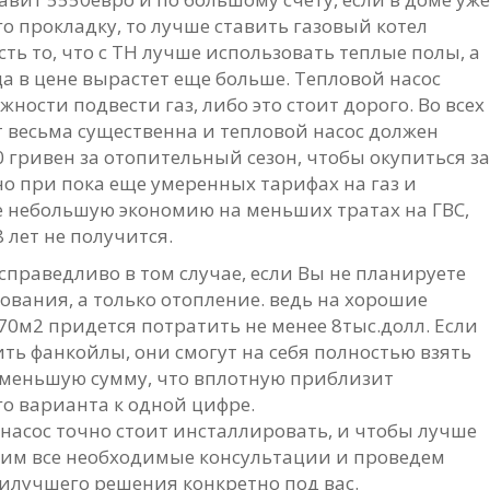
о прокладку, то лучше ставить газовый котел
ть то, что с ТН лучше использовать теплые полы, а
а в цене вырастет еще больше. Тепловой насос
ности подвести газ, либо это стоит дорого. Во всех
т весьма существенна и тепловой насос должен
0 гривен за отопительный сезон, чтобы окупиться за
но при пока еще умеренных тарифах на газ и
 небольшую экономию на меньших тратах на ГВС,
 лет не получится.
 справедливо в том случае, если Вы не планируете
вания, а только отопление. ведь на хорошие
0м2 придется потратить не менее 8тыс.долл. Если
ить фанкойлы, они смогут на себя полностью взять
меньшую сумму, что вплотную приблизит
о варианта к одной цифре.
асос точно стоит инсталлировать, и чтобы лучше
адим все необходимые консультации и проведем
илучшего решения конкретно под вас.