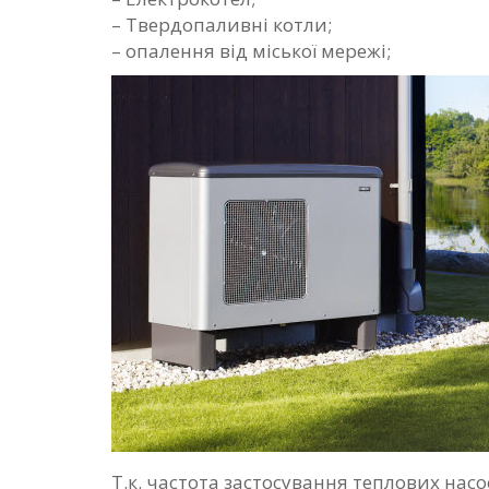
– Твердопаливні котли;
– опалення від міської мережі;
Т.к.
частота застосування теплових насос