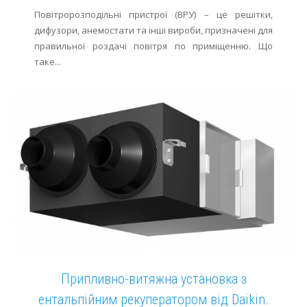
Повітророзподільні пристрої (ВРУ) – це решітки,
дифузори, анемостати та інші вироби, призначені для
правильної роздачі повітря по приміщенню. Що
таке...
Припливно-витяжна установка з
ентальпійним рекуператором від Daikin.