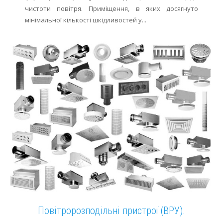
чистоти повітря. Приміщення, в яких досягнуто
мінімальної кількості шкідливостей у...
Повітророзподільні пристрої (ВРУ).