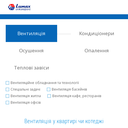
Статьи “Вентиляция”
Вентиляція
Кондиціонери
Осушення
Опалення
Теплові завіси
Вентиляційне обладнання та технології
Спеціальні задачі
Вентиляцiя басейнiв
Вентиляцiя житла
Вентиляцiя кафе, ресторанiв
Вентиляцiя офiсiв
Вентиляція у квартирі чи котеджі