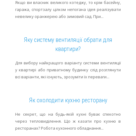
Якщо ви власник великого котеджу, то крім басейну,
гаража, спортзалу цілком непогана ідея реалізувати
невелику оранжерею або зимовий сад. При...
Яку систему вентиляції обрати для
квартири?
Для вибору найкращого варіанту системи вентиляції
у квартирі або приватному будинку слід розглянути
всі варіанти, які існують, зрозуміти їх переваги...
Як охолодити кухню ресторану
Не секрет, що на будь-якій кухні буває спекотно
через тепловиділення. Що ж казати про кухню в
ресторанах? Робота кухонного обладнання...