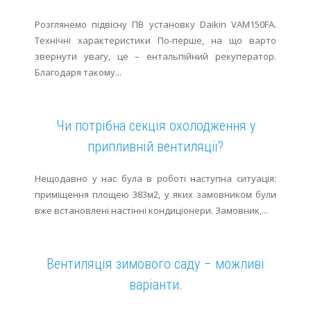
Розглянемо підвісну ПВ установку Daikin VAM150FA.
Технічні характеристики По-перше, на що варто
звернути увагу, це – ентальпійний рекуператор.
Благодаря такому...
Чи потрібна секція охолодження у
припливній вентиляції?
Нещодавно у нас була в роботі наступна ситуація:
приміщення площею 383м2, у яких замовником були
вже встановлені настінні кондиціонери. Замовник,...
Вентиляція зимового саду – можливі
варіанти.