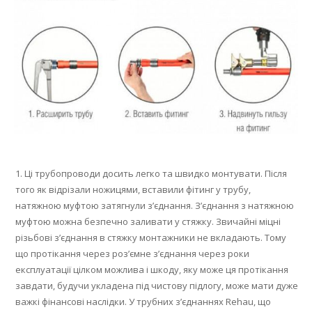
Ці трубопроводи досить легко та швидко монтувати.
Після
того як відрізали ножицями, вставили фітинг у трубу,
натяжною муфтою затягнули з’єднання.
З’єднання з натяжною
муфтою можна безпечно заливати у стяжку.
Звичайні міцні
різьбові з’єднання в стяжку монтажники не вкладають.
Тому
що протікання через роз’ємне з’єднання через роки
експлуатації цілком можлива і шкоду, яку може ця протікання
завдати, будучи укладена під чистову підлогу, може мати дуже
важкі фінансові наслідки.
У трубних з’єднаннях Rehau, що