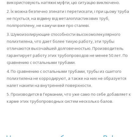
використовують натяжні муфти, цю ситуацію виключено.
Їх можна безпечно згинати і перетискати, і при цьому труба
не псується, на відміну від металопластикових труб,
поліпропілену, не кажучи вже про сталеві.
Шумоизолирующие способности высокомолекулярного
полиэтилена, что дает более тихую работу, эти трубы
отличаются высочайшей долговечностью. Производитель
гарантирует работу этих трубопроводов не менее 50 лет. По
сравнению с остальными трубами.
По сравнению с остальными трубами, трубы из сшитого
полиэтилена не корродируют, а также на них не образуется
налет накипи на внутренней поверхности.
Производится в Германии, что уже само по себе добавляет к
карме этих трубопроводных систем несколько балов.