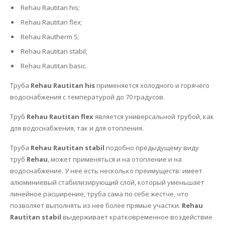
Rehau Rautitan his;
Rehau Rautitan flex;
Rehau Rautherm S;
Rehau Rautitan stabil;
Rehau Rautitan basic.
Труба
Rehau Rautitan his
применяется холодного и горячего
водоснабжения с температурой до 70 градусов.
Труб
Rehau Rautitan flex
является универсальной трубой, как
для водоснабжения, так и для отопления.
Труба
Rehau Rautitan stabil
подобно предыдущему виду
труб
Rehau
, может применяться и на отопление и на
водоснабжение. У нее есть несколько преимуществ: имеет
алюминиевый стабилизирующий слой, который уменьшает
линейное расширение, труба сама по себе жестче, что
позволяет выполнять из нее более прямые участки.
Rehau
Rautitan stabil
выдерживает кратковременное воздействие