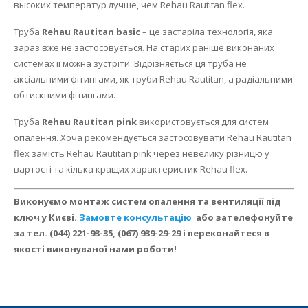
высоких температур лучше, чем Rehau Rautitan flex.
Труба
Rehau Rautitan basic
– це застаріла технологія, яка
зараз вже не застосовується.
На старих раніше виконаних
системах її можна зустріти.
Відрізняється ця труба не
аксіальними фітингами, як труби Rehau Rautitan, а радіальними
обтискними фітингами.
Труба
Rehau Rautitan pink
використовується для систем
опалення.
Хоча рекомендується застосовувати Rehau Rautitan
flex замість Rehau Rautitan pink через невелику різницю у
вартості та кілька кращих характеристик Rehau flex.
Виконуємо монтаж систем опалення та вентиляції під
ключ у Києві.
Замовте консультацію
або зателефонуйте
за тел.
(044) 221-93-35, (067) 939-29-29 і переконайтеся в
якості виконуваної нами роботи!