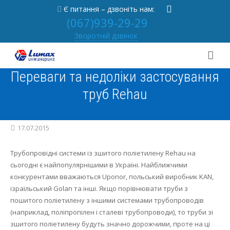
Є питання – дзвоніть нам:
(067)939-29-29
Зворотній дзвінок
Переваги та недоліки застосування
Про нас
труб Rehau
Послуги
Від засновника
Портфоліо
Новини
Вентиляція під ключ
17.07.2015
Практика
Партнерам
Опалення під ключ
Трубопровідні системи із зшитого поліетилену Rehau на
сьогодні є найпопулярнішими в Україні.
Найближчими
Контакти
Відгуки
Осушувач басейну під ключ
Статті
конкурентами вважаються Uponor, польський виробник KAN,
ізраїльський Golan та інші.
Якщо порівнювати труби з
[
RU
|
UA
]
Вакансії
Проектування
Часті питання
Вентиляція
пошитого поліетилену з іншими системами трубопроводів
(наприклад, поліпропілен і сталеві трубопроводи), то труби зі
Сервіс
Кондиціонери
зшитого поліетилену будуть значно дорожчими, проте на ці