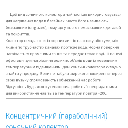
Цей вид сонячного колектора найчастіше використовується
для нагрівання води в басейнах.
Часто його називають
безскляним (unglazed), тому що у нього немає скляних деталей
та покриттів.
Колектор складається із чорних листів пластику або гуми, між
якими по трубчастих каналах протікає вода.
Чорна поверхня
нагрівається променями сонця та передає тепло воді.
Ці панелі
ефективні для нагрівання великих об’ємів води із невеликим
температурним підвищенням.
Дані сонячні колектори складно
знайти у продажу.
Вони не набули широкого поширення через
свою вузьку спрямованість і обмежений час роботи.
Відсутність будь-якого утеплювача робить їх непридатними
для використання навіть за температури повітря +20С.
Концентричний (параболічний)
сонячний колектор