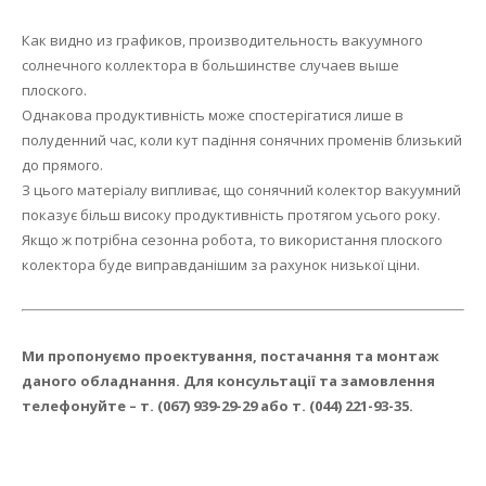
Как видно из графиков, производительность вакуумного
солнечного коллектора в большинстве случаев выше
плоского.
Однакова продуктивність може спостерігатися лише в
полуденний час, коли кут падіння сонячних променів близький
до прямого.
З цього матеріалу випливає, що сонячний колектор вакуумний
показує більш високу продуктивність протягом усього року.
Якщо ж потрібна сезонна робота, то використання плоского
колектора буде виправданішим за рахунок низької ціни.
Ми пропонуємо проектування, постачання та монтаж
даного обладнання.
Для консультації та замовлення
телефонуйте – т. (067) 939-29-29 або т. (044) 221-93-35.