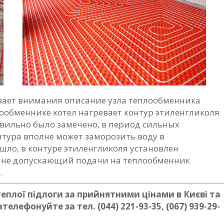
живает внимания описание узла теплообменника
лообменнике котел нагревает контур этиленгликоля
авильно было замечено, в период сильных
нтура вполне может заморозить воду в
шло, в контуре этиленгликоля установлен
, не допускающий подачи на теплообменник
.
плої підлоги за прийнятними цінами в Києві та
ателефонуйте за тел.
(044) 221-93-35, (067) 939-29-