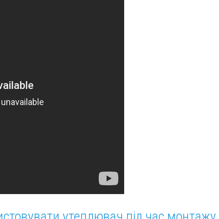
истовувати утеплювач під час монтажу