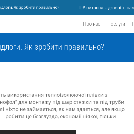
ідлоги. Як зробити правильно?
Є питання – дзвоніть на
Про нас
Послуги
ідлоги. Як зробити правильно?
сть використання теплоізолюючої плівки з
офол” для монтажу під шар стяжки та під труби
лі ніхто не займається, як нам здається, але якщо
– робити це безглуздо, економії ніякої, тільки