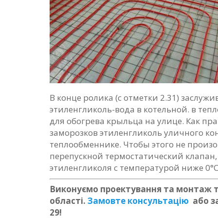
В конце ролика (с отметки 2.31) заслу
этиленгликоль-вода в котельной. в теп
для обогрева крыльца на улице. Как пр
заморозков этиленгликоль уличного ко
теплообменнике. Чтобы этого не произо
перепускной термостатический клапан
этиленгликоля с температурой ниже 0°C
Виконуємо проектування та монтаж те
області.
Замовте консультацію
або з
29!