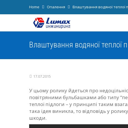
Home
Опалення
Влаштування водяної теплої п
Влаштування водяної теплої п
17.07.2015
У цьому ролику йдеться про недоцільні
повітряними бульбашками або типу “пен
теплої підлоги – у принципі таким взага
така ідея виникла, то відповідь у ролику 
шкоди.