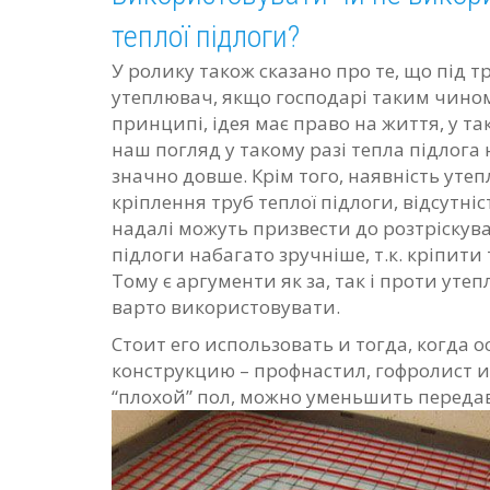
теплої підлоги?
У ролику також сказано про те, що під т
утеплювач, якщо господарі таким чино
принципі, ідея має право на життя, у т
наш погляд у такому разі тепла підлога 
значно довше.
Крім того, наявність уте
кріплення труб теплої підлоги, відсутні
надалі можуть призвести до розтріскув
підлоги набагато зручніше, т.к.
кріпити 
Тому є аргументи як за, так і проти уте
варто використовувати.
Стоит его использовать и тогда, когда 
конструкцию – профнастил, гофролист и 
“плохой” пол, можно уменьшить передав