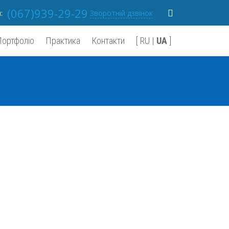
(067)939-29-29
м:
Зворотній дзвінок
Портфоліо
Практика
Контакти
[
RU
|
UA
]