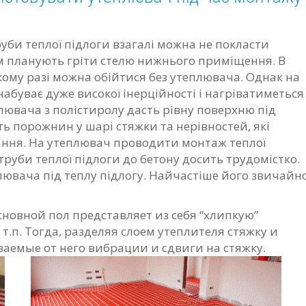
руби теплої підлоги взагалі можна не покласти
м планують гріти стелю нижнього приміщення.
В
акому разі можна обійтися без утеплювача.
Однак на
набуває дуже високої інерційності і нагріватиметься
плювача з полістиролу дасть рівну поверхню під
сть порожнин у шарі стяжки та нерівностей, які
ання.
На утеплювач проводити монтаж теплої
труби теплої підлоги до бетону досить трудомістко.
плювача під теплу підлогу.
Найчастіше його звичайн
основной пол представляет из себя “хлипкую”
т.п. Тогда, разделяя слоем утеплителя стяжку и
аемые от него вибрации и сдвиги на стяжку.