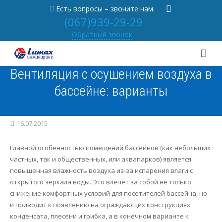
Есть вопросы – звоните нам:
(067)939-29-29
Обратный звонок
Вентиляция с осушением воздуха в
О нас
бассейне: варианты
Услуги
От учредителя
Портфолио
Новости
Вентиляция под ключ
16.07.2015
Практика
Партнерам
Кондиционирование под ключ
Главной особенностью помещений бассейнов (как небольших
частных, так и общественных, или аквапарков) является
Контакты
Отзывы
Отопление под ключ
Статьи
повышенная влажность воздуха из-за испарения влаги с
открытого зеркала воды. Это влечет за собой не только
[
RU
|
UA
]
Вакансии
Осушитель в бассейн под ключ
Частые вопросы
Вентиляция
снижение комфортных условий для посетителей бассейна, но
и приводит к появлению на ограждающих конструкциях
Проектирование
Кондиционеры
конденсата, плесени и грибка, а в конечном варианте к