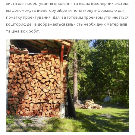
листи для проектування опалення та інших інженерних систем,
Осушення
які допоможуть інвестору зібрати початкову інформацію для
початку проектування.
Далі за готовим проектом уточнюється
Опалення
кошторис, де і відображається кількість необхідних матеріалів
та ціна всіх робіт.