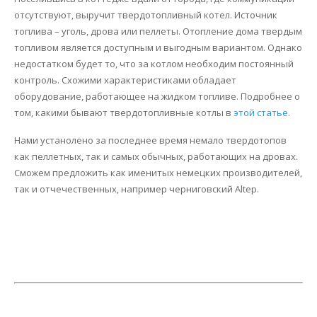
отсутствуют, выручит твердотопливный котел. Источник
топлива – уголь, дрова или пеллеты. Отопление дома твердым
топливом является доступным и выгодным вариантом. Однако
недостатком будет то, что за котлом необходим постоянный
контроль. Схожими характеристиками обладает
оборудование, работающее на жидком топливе. Подробнее о
том, какими бывают твердотопливные котлы в
этой статье
.
Нами устанолено за последнее время немало твердотопов
как пеллетных, так и самых обычных, работающих на дровах.
Сможем предложить как именитых немецких производителей,
так и отчечественных, например черниговский Altep.