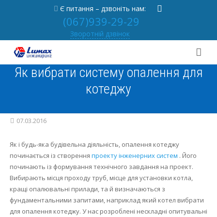
Є питання – дзвоніть нам:
(067)939-29-29
Зворотній дзвінок
Як вибрати систему опалення для
Про нас
котеджу
Послуги
Від засновника
Портфоліо
Новини
Вентиляція під ключ
07.03.2016
Практика
Партнерам
Опалення під ключ
Як і будь-яка будівельна діяльність, опалення котеджу
починається із створення
проекту інженерних систем
.
Його
Контакти
Відгуки
Осушувач басейну під ключ
Статті
починають із формування технічного завдання на проект.
Вибирають місця проходу труб, місце для установки котла,
[
RU
|
UA
]
Вакансії
Проектування
Часті питання
Вентиляція
кращі опалювальні прилади, та й визначаються з
фундаментальними запитами, наприклад який котел вибрати
Сервіс
Кондиціонери
для опалення котеджу.
У нас розроблені нескладні опитувальні