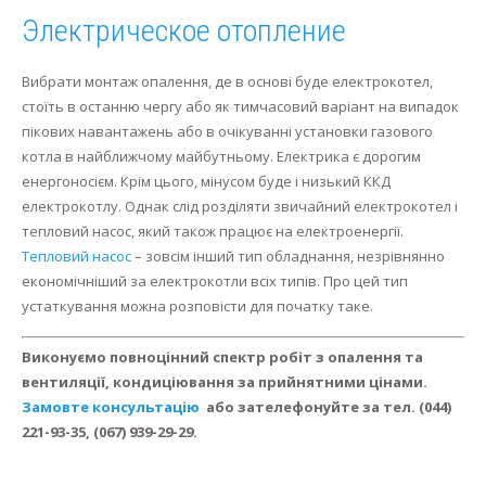
Электрическое отопление
Вибрати монтаж опалення, де в основі буде електрокотел,
стоїть в останню чергу або як тимчасовий варіант на випадок
пікових навантажень або в очікуванні установки газового
котла в найближчому майбутньому.
Електрика є дорогим
енергоносієм.
Крім цього, мінусом буде і низький ККД
електрокотлу.
Однак слід розділяти звичайний електрокотел і
тепловий насос, який також працює на електроенергії.
Тепловий насос
– зовсім інший тип обладнання, незрівнянно
економічніший за електрокотли всіх типів.
Про цей тип
устаткування можна розповісти для початку таке.
Виконуємо повноцінний спектр робіт з опалення та
вентиляції, кондиціювання за прийнятними цінами.
Замовте консультацію
або зателефонуйте за тел.
(044)
221-93-35, (067) 939-29-29.