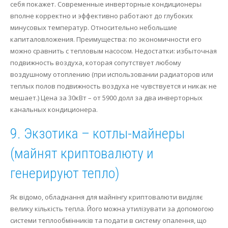
себя покажет. Современные инверторные кондиционеры
вполне корректно и эффективно работают до глубоких
минусовых температур. Относительно небольшие
капиталовложения. Преимущества: по экономичности его
можно сравнить с тепловым насосом. Недостатки: избыточная
подвижность воздуха, которая сопутствует любому
воздушному отоплению (при использовании радиаторов или
теплых полов подвижность воздуха не чувствуется и никак не
мешает.) Цена за 30кВт – от 5900 долл за два инверторных
канальных кондиционера.
9. Экзотика – котлы-майнеры
(майнят криптовалюту и
генерируют тепло)
Як відомо, обладнання для майнінгу криптовалюти виділяє
велику кількість тепла.
Його можна утилізувати за допомогою
системи теплообмінників та подати в систему опалення, що