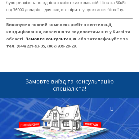
було реалізовано однією з київських компаній.
Ціна за 30кВт
від 36000 доларів – для тих, хто вірить у зростання біткоїну.
Виконуємо повний комплекс робіт з вентиляції,
кондиціювання, опалення та водопостачання у Києві та
області.
Замовте консультацію
або зателефонуйте за
тел.
(044) 221-93-35, (067) 939-29-29.
Замовте виїзд та консультацію
спеціаліста!