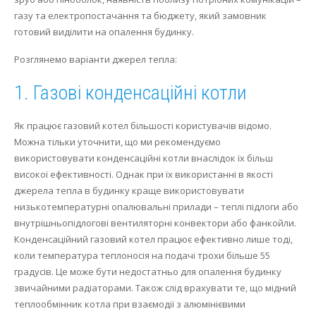
газу та електропостачання та бюджету, який замовник
Осушення
готовий виділити на опалення будинку.
Опалення
Розглянемо варіанти джерел тепла:
1. Газові конденсаційні котли
Як працює газовий котел більшості користувачів відомо.
Можна тільки уточнити, що ми рекомендуємо
використовувати конденсаційні котли внаслідок їх більш
високої ефективності.
Однак при їх використанні в якості
джерела тепла в будинку краще використовувати
низькотемпературні опалювальні прилади – теплі підлоги або
внутрішньопідлогові вентиляторні конвектори або фанкойли.
Конденсаційний газовий котел працює ефективно лише тоді,
коли температура теплоносія на подачі трохи більше 55
градусів.
Це може бути недостатньо для опалення будинку
звичайними радіаторами.
Також слід врахувати те, що мідний
теплообмінник котла при взаємодії з алюмінієвими