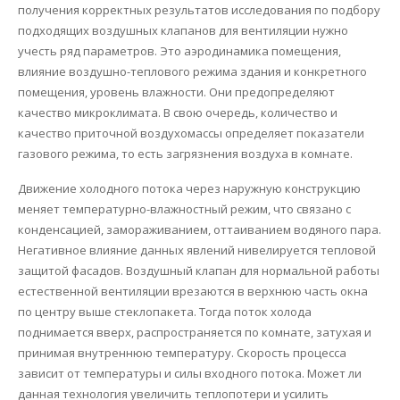
получения корректных результатов исследования по подбору
подходящих воздушных клапанов для вентиляции нужно
учесть ряд параметров. Это аэродинамика помещения,
влияние воздушно-теплового режима здания и конкретного
помещения, уровень влажности. Они предопределяют
качество микроклимата. В свою очередь, количество и
качество приточной воздухомассы определяет показатели
газового режима, то есть загрязнения воздуха в комнате.
Движение холодного потока через наружную конструкцию
меняет температурно-влажностный режим, что связано с
конденсацией, замораживанием, оттаиванием водяного пара.
Негативное влияние данных явлений нивелируется тепловой
защитой фасадов. Воздушный клапан для нормальной работы
естественной вентиляции врезаются в верхнюю часть окна
по центру выше стеклопакета. Тогда поток холода
поднимается вверх, распространяется по комнате, затухая и
принимая внутреннюю температуру. Скорость процесса
зависит от температуры и силы входного потока. Может ли
данная технология увеличить теплопотери и усилить