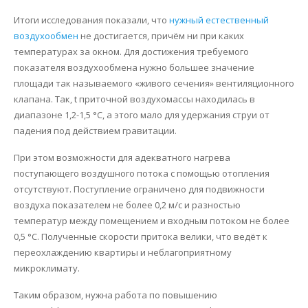
Итоги исследования показали, что
нужный естественный
воздухообмен
не достигается, причём ни при каких
температурах за окном. Для достижения требуемого
показателя воздухообмена нужно большее значение
площади так называемого «живого сечения» вентиляционного
клапана. Так, t приточной воздухомассы находилась в
диапазоне 1,2-1,5 °C, а этого мало для удержания струи от
падения под действием гравитации.
При этом возможности для адекватного нагрева
поступающего воздушного потока с помощью отопления
отсутствуют. Поступление ограничено для подвижности
воздуха показателем не более 0,2 м/с и разностью
температур между помещением и входным потоком не более
0,5 °C. Полученные скорости притока велики, что ведёт к
переохлаждению квартиры и неблагоприятному
микроклимату.
Таким образом, нужна работа по повышению