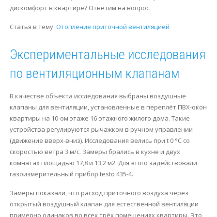
дискомфорт в квартире? Ответим на вопрос.
Статья в тему:
Отопление приточной вентиляцией
Экспериментальные исследования
по вентиляционным клапанам
В качестве объекта исследования выбраны воздушные
клапаны для вентиляции, установленные в переплёт ПВХ-окон
квартиры на 10-ом этаже 16-этажного жилого дома. Такие
устройства регулируются рычажком в ручном управлении
(движение вверх-вниз). Исследования велись при t 0 °C со
скоростью ветра 3 м/с. Замеры брались в кухне и двух
комнатах площадью 17,8 и 13,2 м2. Для этого задействовали
газоизмерительный прибор testo 435-4.
Замеры показали, что расход приточного воздуха через
открытый воздушный клапан для естественной вентиляции
примерно одинаков во всех трёх помещениях квартиры. Это