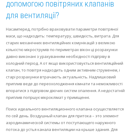
допомогою повітряних клапанів
для вентиляції?
Насамперед, потрібно враховувати параметри повітряної
маси, що надходить: температуру, швидкість, витрата.
Для
старих механічних вентиляційних комунікацій з великою
кількістю мікрострумів по периметрах вікон ці розрахунки
давно виконані з урахуванням необхідності підігріву в
холодний період.
А от якщо використовується вентиляційний
клапан, то повітря надходить одним активним струменем, і
старі розрахунки втрачають актуальність.
Надлишковий
приплив веде до переохолодження кімнати та неможливості
впоратися з підігрівом діючих систем опалення.
А недостатній
приплив погіршує мікроклімат у приміщенні.
Поиск идеального вентиляционного клапана осуществляется
по сей день. Воздушный клапан для притока – это элемент
аэродинамической системы от поступающего наружного
потока до устья канала вентиляции на крыше здания. Для