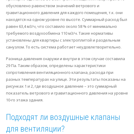
обусловлено равенством значений ветрового и
гравитационного давления для каждого помещения, т.к. они
находятся на одном уровне по высоте. Суммарный расход был
равен 63,4 м3/ч, что составило около 58 % от минимально
требуемого воздухообмена 110 м3/ч. Такие нормативы
установлены для квартиры с электроплитой и раздельным
санузлом. То есть система работает неудовлетворительно.
Разница давления снаружи и внутри в этом случае составила
29 Па. Таким образом, определены характеристики
сопротивления вентиляционного клапана, расхода при
разных температурах на улице. Эти результаты показаны на
рисунках 1 и 2, где воздушное давление – это суммарный
показатель ветрового и гравитационного давления на уровне
10-го этажа здания.
Подходят ли воздушные клапаны
для вентиляции?