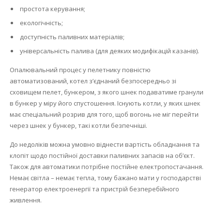
простота керування;
екологічність;
доступність паливних матеріалів;
універсальність палива (для деяких модифікацій казанів).
Опалювальний процес у пелетнику повністю
автоматизований, котел з’єднаний безпосередньо зі
сховищем пелет, бункером, з якого шнек подаватиме гранули
в бункер у міру його спустошення.
Існують котли, у яких шнек
має спеціальний розрив для того, щоб вогонь не міг перейти
через шнек у бункер, такі котли безпечніші.
До недоліків можна умовно віднести вартість обладнання та
клопіт щодо постійної доставки паливних запасів на об’єкт.
Також для автоматики потрібне постійне електропостачання.
Немає світла – немає тепла, тому бажано мати у господарстві
генератор електроенергії та пристрій безперебійного
живлення.