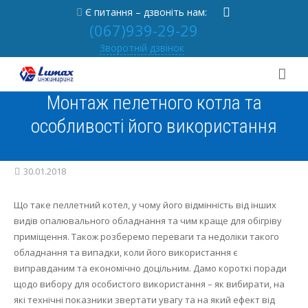
Є питання – дзвоніть нам:
(067)939-29-29
Зворотній дзвінок
Монтаж пелетного котла та
Про нас
особливості його використання
Послуги
Від засновника
Портфоліо
Новини
Вентиляція під ключ
30.01.2018
Практика
Партнерам
Опалення під ключ
Що таке пеллетний котел, у чому його відмінність від інших
видів опалювального обладнання та чим краще для обігріву
Контакти
Відгуки
Осушувач басейну під ключ
Статті
приміщення.
Також розберемо переваги та недоліки такого
обладнання та випадки, коли його використання є
[
RU
|
UA
]
Вакансії
Проектування
Часті питання
Вентиляція
виправданим та економічно доцільним.
Дамо короткі поради
щодо вибору для особистого використання – як вибирати, на
Сервіс
Кондиціонери
які технічні показники звертати увагу та на який ефект від