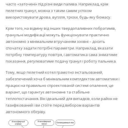
часто «заточені» під різні види палива.
Наприклад, крім
пелетних гранул, можна з таким самим успіхом
використовувати дрова, вугілля, тріски, будь-яку біомасу.
Крім того, на відміну від інших твердопаливних побратимів,
гранульні модифікації можуть функціонувати практично
автономно з мінімальним втручанням ззовні – досить
спочатку задати потрібні параметри.
Наприклад, вказати
потрібну температуру повітря, і автоматика сама зніматиме
показання, регулюватиме подачу гранул і роботу пальника.
Тому, якщо пелетний котел грамотно інстальований,
забезпечений хоча б мінімальним комплдектом автоматики і
працює на правильно спроектованій системі опалення, це
варіант, що гарантує автономне та стабільне
теплопостачання.
Він ідеальний для випадків, коли район не
газифікований і ви стоїте перед вибором варіантів
автономного обігріву.