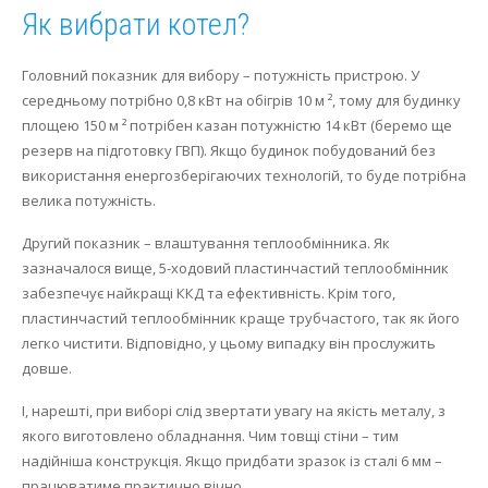
Як вибрати котел?
Головний показник для вибору – потужність пристрою.
У
середньому потрібно 0,8 кВт на обігрів 10 м ², тому для будинку
площею 150 м ² потрібен казан потужністю 14 кВт (беремо ще
резерв на підготовку ГВП).
Якщо будинок побудований без
використання енергозберігаючих технологій, то буде потрібна
велика потужність.
Другий показник – влаштування теплообмінника.
Як
зазначалося вище, 5-ходовий пластинчастий теплообмінник
забезпечує найкращі ККД та ефективність.
Крім того,
пластинчастий теплообмінник краще трубчастого, так як його
легко чистити.
Відповідно, у цьому випадку він прослужить
довше.
І, нарешті, при виборі слід звертати увагу на якість металу, з
якого виготовлено обладнання.
Чим товщі стіни – тим
надійніша конструкція.
Якщо придбати зразок із сталі 6 мм –
працюватиме практично вічно.