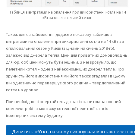
Таблиця з витратами на опалення при використанні котла на 14
кВт за опалювальний сезон
Також для ознайомлення додаємо показову таблицю з
витратами на опалення при використанні котла на 14 кВт за
опалювальний сезон у Києві (з цінами на січень 2018-го),
залежно від джерела тепла.
Ціни для приватних домоволодінь,
для юр.
осіб ціни можуть бути іншими.
З неї зрозуміло, що
пелетний котел – одне з найекономніших джерел тепла.
Про
зручність його використання ми його також згадали і в цьому
він однозначно перевершує свого родича – твердопаливний
котел на дровах.
При необхідності звертайтесь до нас із запитом на повний
комплекс робіт з монтажу котельної пелетної та всіх
інженерних систем у будинку.
Дивитись об'єкт, на якому виконували монтаж пелетног