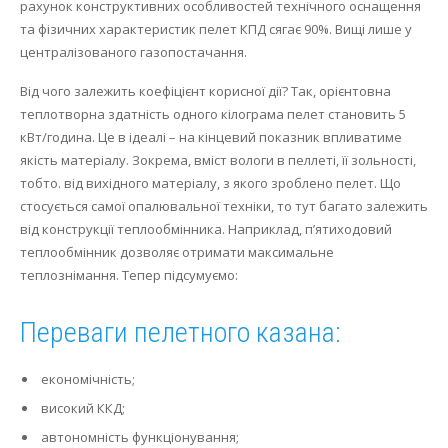
рахунок конструктивних особливостей технічного оснащення
та фізичних характеристик пелет КПД сягає 90%.
Вищі лише у
централізованого газопостачання.
Від чого залежить коефіцієнт корисної дії?
Так, орієнтовна
теплотворна здатність одного кілограма пелет становить 5
кВт/година.
Це в ідеалі – на кінцевий показник впливатиме
якість матеріалу.
Зокрема, вміст вологи в пеллеті, її зольності,
тобто.
від вихідного матеріалу, з якого зроблено пелет.
Що
стосується самої опалювальної техніки, то тут багато залежить
від конструкції теплообмінника.
Наприклад, п’ятиходовий
теплообмінник дозволяє отримати максимальне
теплознімання.
Тепер підсумуємо:
Переваги пелетного казана:
економічність;
високий ККД;
автономність функціонування;