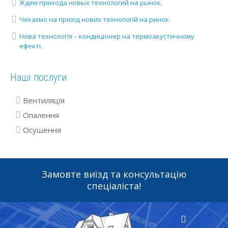
Ждем прихода новых технологий на рынок.
Чекаємо на прихід нових технологій на ринок.
Нова технологія – кондиціонер на термоакустичному
ефекті.
Наші послуги
Вентиляція
Опалення
Осушення
Замовте виїзд та консультацію
спеціаліста!