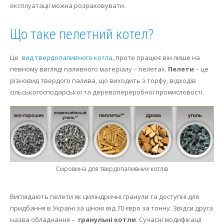
експлуатації можна розраховувати.
Осушення
Що таке пелетний котел?
Опалення
Це
вид твердопаливного котла
, проте працює він лише на
певному вигляді паливного матеріалу – пелетах.
Пелети
– це
різновид твердого палива, що виходить з торфу, відходів
сільськогосподарської та деревопереробної промисловості.
Сировина для твердопаливних котлів
Виглядають пелети як циліндричні гранули та доступні для
придбання в Україні за ціною від 70 євро за тонну.
Звідси друга
назва обладнання –
гранульні котли
.
Сучасні модифікації